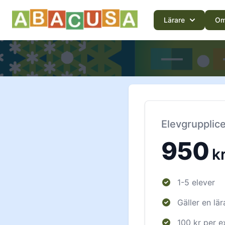
Lärare
Om
Elevgrupplic
950
k
1-5 elever
Gäller en lär
100 kr per e