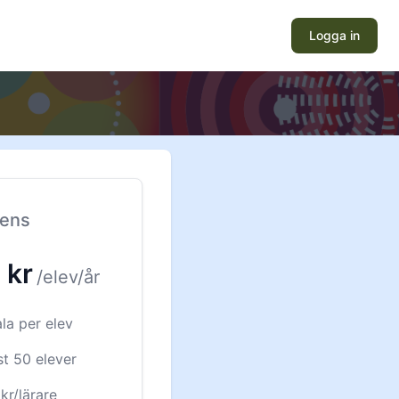
Logga in
cens
0
kr
/elev
/år
la per elev
st 50 elever
kr/lärare