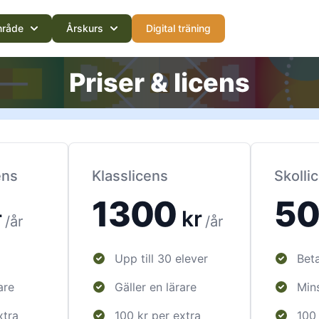
råde
Årskurs
Digital träning
Priser & licens
ens
Klasslicens
Skolli
1300
5
r
kr
/år
/år
Upp till 30 elever
Beta
are
Gäller en lärare
Min
xtra
100 kr per extra
100 