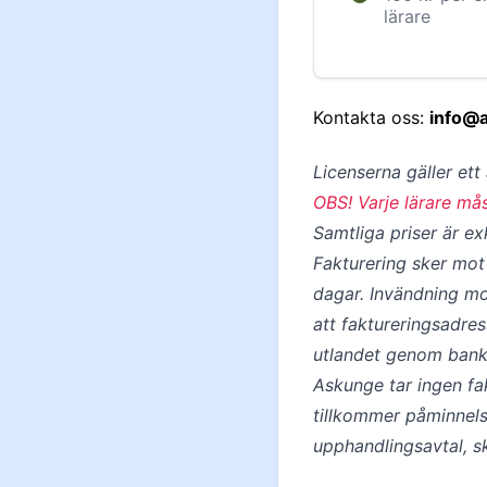
lärare
Kontakta oss:
info@
Licenserna gäller ett
OBS! Varje lärare må
Samtliga priser är e
Fakturering sker mot 
dagar. Invändning mot
att faktureringsadre
utlandet genom bank
Askunge tar ingen fak
tillkommer påminnelse
upphandlingsavtal, sk