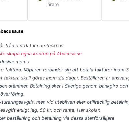
lärare
abacusa.se
 år från det datum de tecknas.
ste skapa egna konton på Abacusa.se.
xklusive moms.
e-faktura. Köparen förbinder sig att betala fakturor inom 
 faktura skall göras inom sju dagar. Beställaren är ansvari
ssen stämmer. Betalning sker i Sverige genom bankgiro och 
överföring.
tureringsavgift, men vid utebliven eller otillräcklig betalni
avgift enligt lag, 50 kr, och ränta. Har skolan
er beställning och betalning via dessa återförsäljare