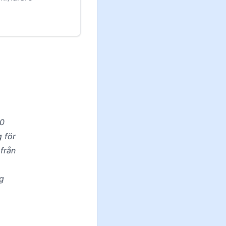
30
g för
från
ng